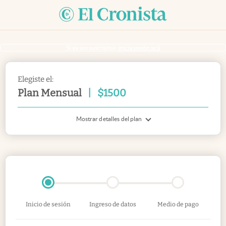
Si ya sos suscriptor
inicia sesión acá
Elegiste el:
Plan Mensual
|
$
1500
Mostrar detalles del plan
Inicio de sesión
Ingreso de datos
Medio de pago