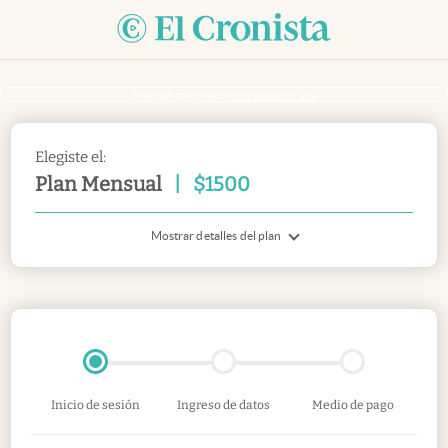
Si ya sos suscriptor
inicia sesión acá
Elegiste el:
Plan Mensual
|
$
1500
Mostrar detalles del plan
Inicio de sesión
Ingreso de datos
Medio de pago