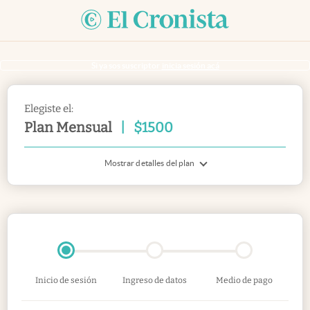
Si ya sos suscriptor
inicia sesión acá
Elegiste el:
Plan Mensual
|
$
1500
Mostrar detalles del plan
Inicio de sesión
Ingreso de datos
Medio de pago