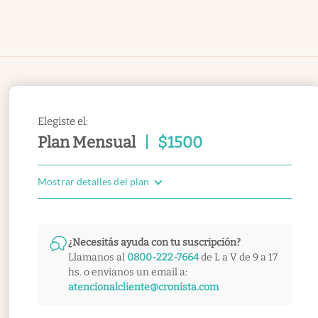
Elegiste el:
Plan Mensual
|
$
1500
Mostrar detalles del plan
¿Necesitás ayuda con tu suscripción?
Llamanos al
0800-222-7664
de L a V de 9 a 17
hs. o envianos un email a:
atencionalcliente@cronista.com