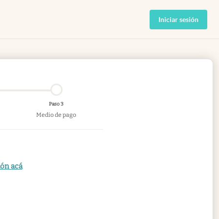
Iniciar sesión
Paso 3
Medio de pago
ión acá