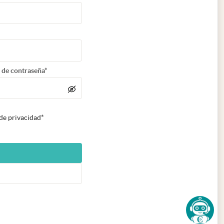
 de contraseña*
 de privacidad*
n nueva pestaña