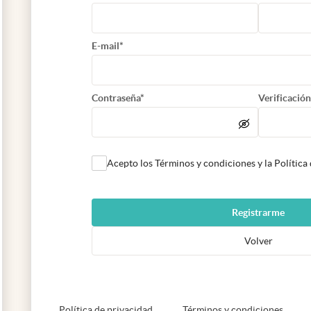
E-mail*
Contraseña*
Verificación
Acepto los Términos y condiciones y la Política
Registrarme
Volver
abre en nueva pestaña
abre e
Política de privacidad
Términos y condiciones