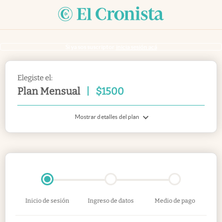
Si ya sos suscriptor
inicia sesión acá
Elegiste el:
Plan Mensual
|
$
1500
Mostrar detalles del plan
Inicio de sesión
Ingreso de datos
Medio de pago