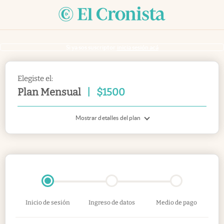
Si ya sos suscriptor
inicia sesión acá
Elegiste el:
Plan Mensual
|
$
1500
Mostrar detalles del plan
Inicio de sesión
Ingreso de datos
Medio de pago