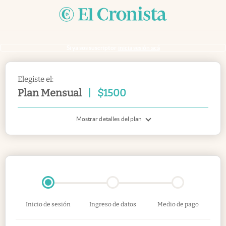
Si ya sos suscriptor
inicia sesión acá
Elegiste el:
Plan Mensual
|
$
1500
Mostrar detalles del plan
Inicio de sesión
Ingreso de datos
Medio de pago