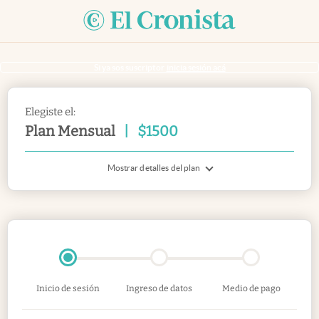
Si ya sos suscriptor
inicia sesión acá
Elegiste el:
Plan Mensual
|
$
1500
Mostrar detalles del plan
Inicio de sesión
Ingreso de datos
Medio de pago