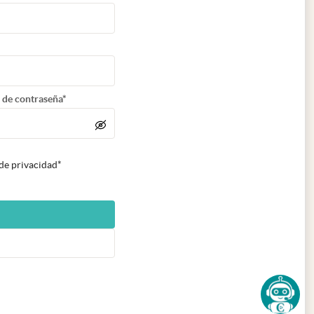
 de contraseña*
 de privacidad*
n nueva pestaña