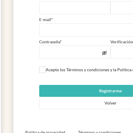
E-mail*
Contraseña*
Verificación
Acepto los Términos y condiciones y la Política
Registrarme
Volver
abre en nueva pestaña
abre e
Política de privacidad
Términos y condiciones