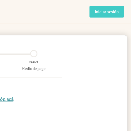
Iniciar sesión
Paso 3
Medio de pago
ión acá