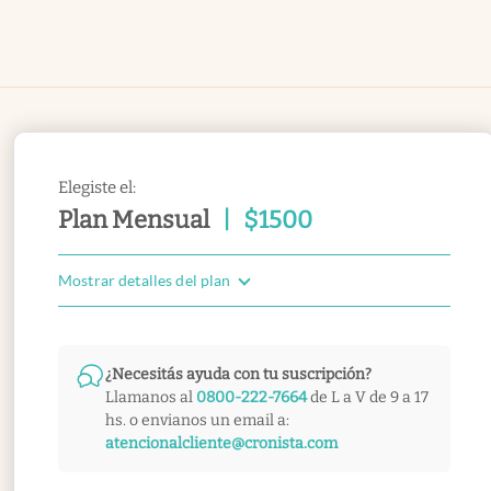
Elegiste el:
Plan Mensual
|
$
1500
Mostrar detalles del plan
¿Necesitás ayuda con tu suscripción?
Llamanos al
0800-222-7664
de L a V de 9 a 17
hs. o envianos un email a:
atencionalcliente@cronista.com