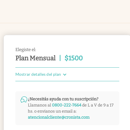
Elegiste el:
Plan Mensual
|
$
1500
Mostrar detalles del plan
¿Necesitás ayuda con tu suscripción?
Llamanos al
0800-222-7664
de L a V de 9 a 17
hs. o envianos un email a:
atencionalcliente@cronista.com