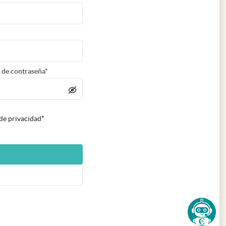
 de contraseña*
 de privacidad*
n nueva pestaña