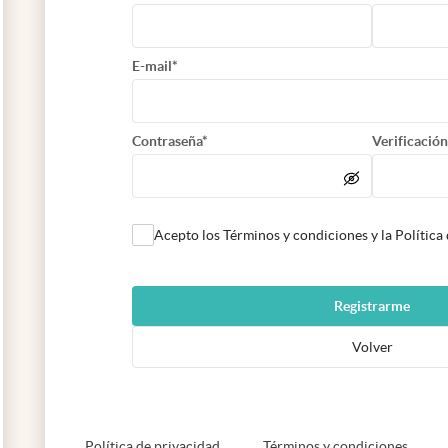
E-mail*
Contraseña*
Verificación
Acepto los Términos y condiciones y la Política
Registrarme
Volver
abre en nueva pestaña
abre e
Política de privacidad
Términos y condiciones