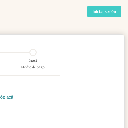
Iniciar sesión
Paso 3
Medio de pago
ión acá