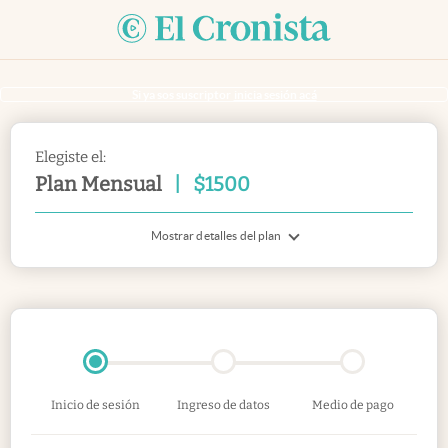
Si ya sos suscriptor
inicia sesión acá
Elegiste el:
Plan Mensual
|
$
1500
Mostrar detalles del plan
Inicio de sesión
Ingreso de datos
Medio de pago