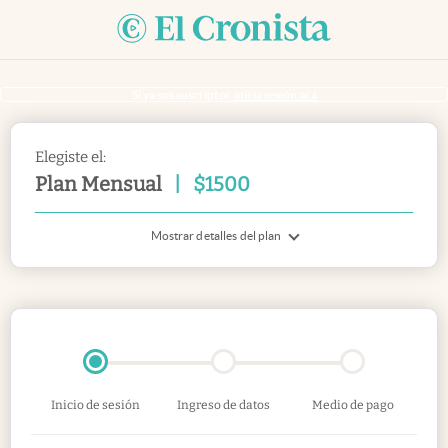
Si ya sos suscriptor
inicia sesión acá
Elegiste el:
Plan Mensual
|
$
1500
Mostrar detalles del plan
Inicio de sesión
Ingreso de datos
Medio de pago