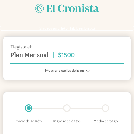
Si ya sos suscriptor
inicia sesión acá
Elegiste el:
Plan Mensual
|
$
1500
Mostrar detalles del plan
Inicio de sesión
Ingreso de datos
Medio de pago