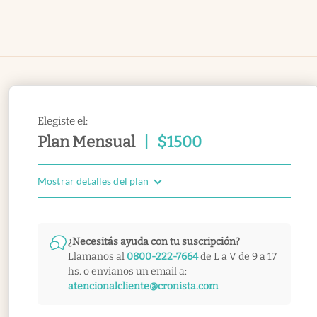
Elegiste el:
Plan Mensual
|
$
1500
Mostrar detalles del plan
¿Necesitás ayuda con tu suscripción?
Llamanos al
0800-222-7664
de L a V de 9 a 17
hs. o envianos un email a:
atencionalcliente@cronista.com