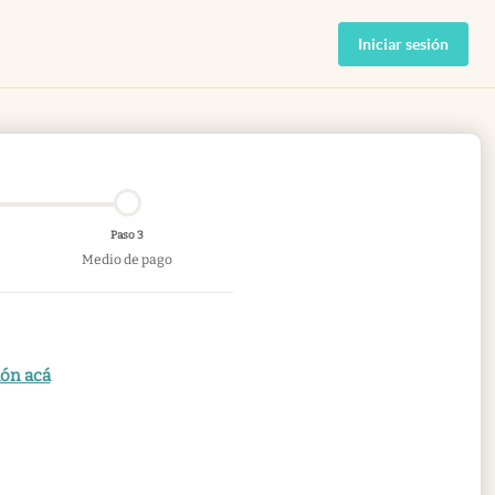
Iniciar sesión
Paso 3
Medio de pago
ión acá