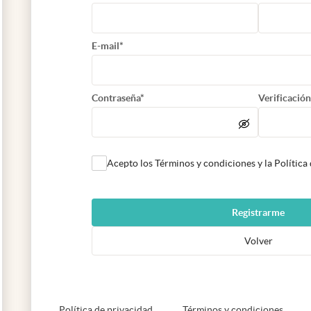
E-mail*
Contraseña*
Verificación
Acepto los Términos y condiciones y la Política
Registrarme
Volver
abre en nueva pestaña
abre e
Política de privacidad
Términos y condiciones