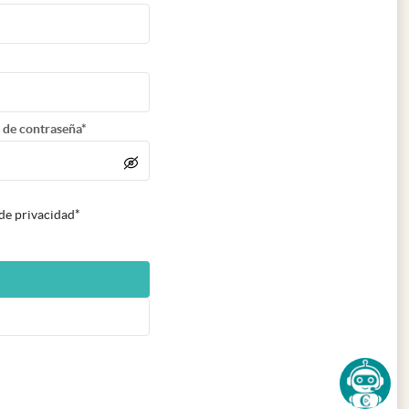
 de contraseña*
 de privacidad*
n nueva pestaña