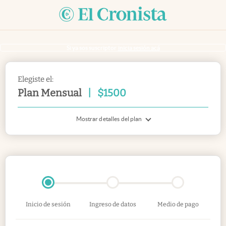
Si ya sos suscriptor
inicia sesión acá
Elegiste el:
Plan Mensual
|
$
1500
Mostrar detalles del plan
Inicio de sesión
Ingreso de datos
Medio de pago