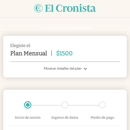
Si ya sos suscriptor
inicia sesión acá
Elegiste el:
Plan Mensual
|
$
1500
Mostrar detalles del plan
Inicio de sesión
Ingreso de datos
Medio de pago