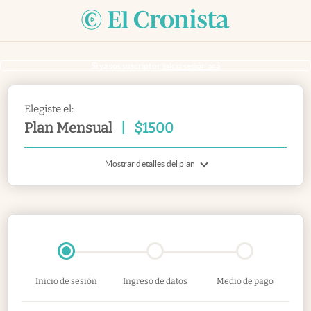
Si ya sos suscriptor
inicia sesión acá
Elegiste el:
Plan Mensual
|
$
1500
Mostrar detalles del plan
Inicio de sesión
Ingreso de datos
Medio de pago