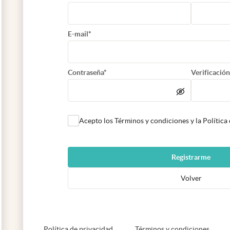
E-mail*
Contraseña*
Verificación
Acepto los Términos y condiciones y la Política
Registrarme
Volver
abre en nueva pestaña
abre e
Política de privacidad
Términos y condiciones