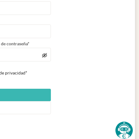
 de contraseña*
 de privacidad*
n nueva pestaña