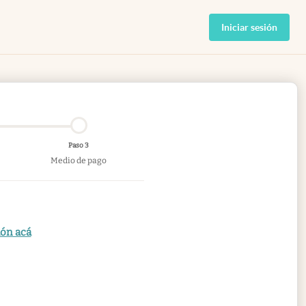
Iniciar sesión
Paso 3
Medio de pago
ión acá