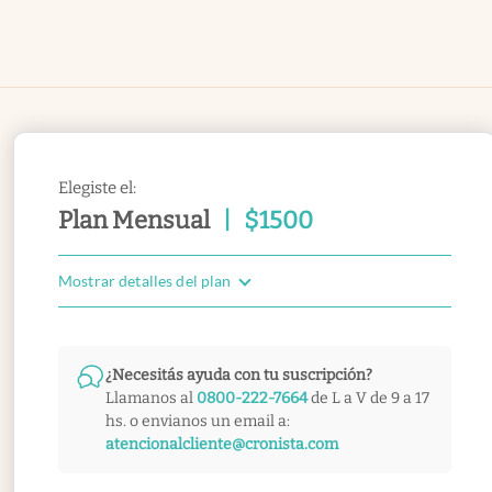
Elegiste el:
Plan Mensual
|
$
1500
Mostrar detalles del plan
¿Necesitás ayuda con tu suscripción?
Llamanos al
0800-222-7664
de L a V de 9 a 17
hs. o envianos un email a:
atencionalcliente@cronista.com