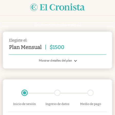
Si ya sos suscriptor
inicia sesión acá
Elegiste el:
Plan Mensual
|
$
1500
Mostrar detalles del plan
Inicio de sesión
Ingreso de datos
Medio de pago