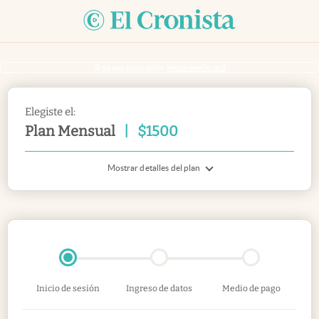
Si ya sos suscriptor
inicia sesión acá
Elegiste el:
Plan Mensual
|
$
1500
Mostrar detalles del plan
Inicio de sesión
Ingreso de datos
Medio de pago