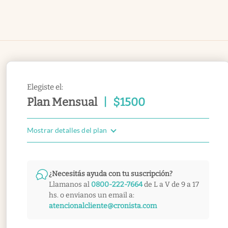
Elegiste el:
Plan Mensual
|
$
1500
Mostrar detalles del plan
¿Necesitás ayuda con tu suscripción?
Llamanos al
0800-222-7664
de L a V de 9 a 17
hs. o envianos un email a:
atencionalcliente@cronista.com