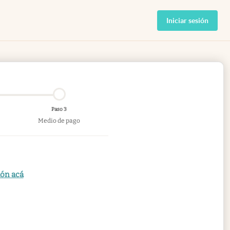
Iniciar sesión
Paso 3
Medio de pago
ión acá