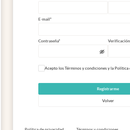
E-mail*
Contraseña*
Verificación
Acepto los Términos y condiciones y la Política
Registrarme
Volver
abre en nueva pestaña
abre e
Política de privacidad
Términos y condiciones