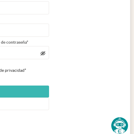
 de contraseña*
 de privacidad*
n nueva pestaña