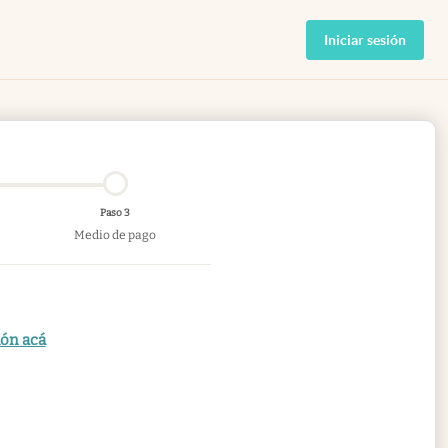
Iniciar sesión
Paso 3
Medio de pago
ión acá