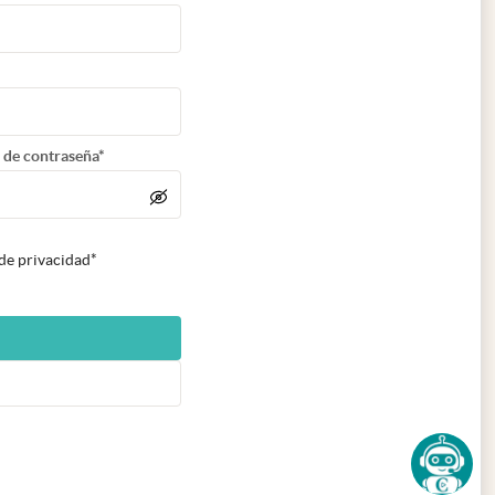
 de contraseña*
 de privacidad*
n nueva pestaña