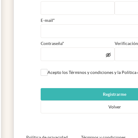
E-mail*
Contraseña*
Verificación
Acepto los Términos y condiciones y la Política
Registrarme
Volver
abre en nueva pestaña
abre e
Política de privacidad
Términos y condiciones