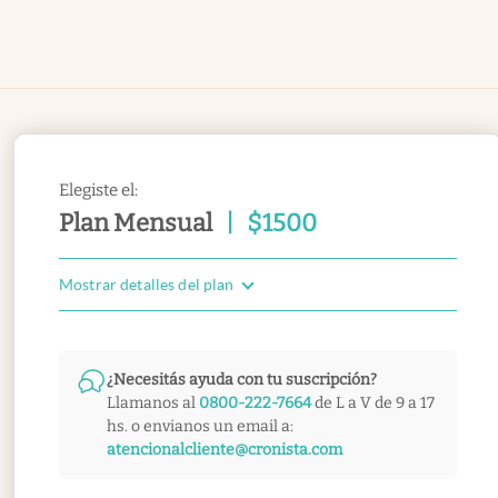
Elegiste el:
Plan Mensual
|
$
1500
Mostrar detalles del plan
¿Necesitás ayuda con tu suscripción?
Llamanos al
0800-222-7664
de L a V de 9 a 17
hs. o envianos un email a:
atencionalcliente@cronista.com