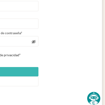
 de contraseña*
 de privacidad*
n nueva pestaña