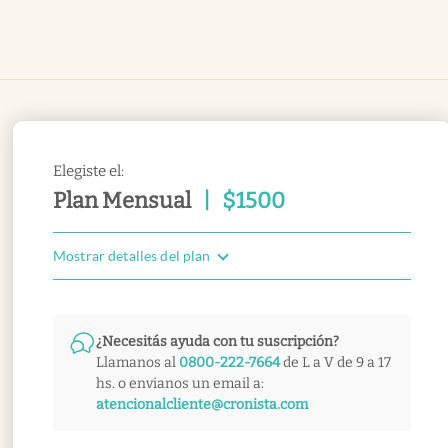
Elegiste el:
Plan Mensual
|
$
1500
Mostrar detalles del plan
¿Necesitás ayuda con tu suscripción?
Llamanos al
0800-222-7664
de L a V de 9 a 17
hs. o envianos un email a:
atencionalcliente@cronista.com