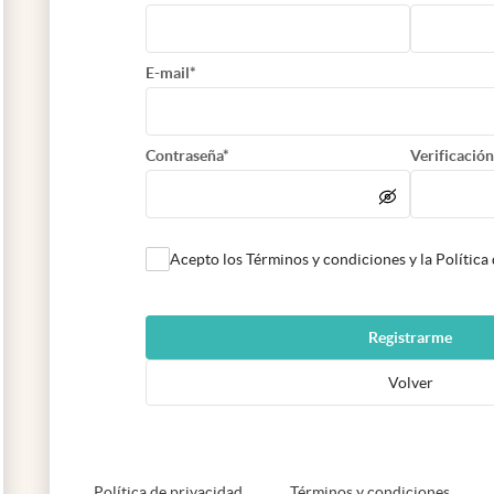
E-mail*
Contraseña*
Verificación
Acepto los Términos y condiciones y la Política
Registrarme
Volver
abre en nueva pestaña
abre e
Política de privacidad
Términos y condiciones