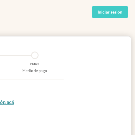
Iniciar sesión
Paso 3
Medio de pago
ión acá