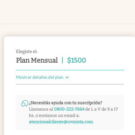
Elegiste el:
Plan Mensual
|
$
1500
Mostrar detalles del plan
¿Necesitás ayuda con tu suscripción?
Llamanos al
0800-222-7664
de L a V de 9 a 17
hs. o envianos un email a:
atencionalcliente@cronista.com