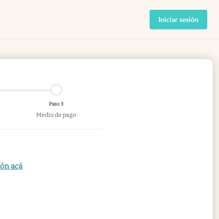
Iniciar sesión
Paso 3
Medio de pago
ión acá