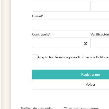
E-mail*
Contraseña*
Verificación
Acepto los Términos y condiciones y la Política
Registrarme
Volver
abre en nueva pestaña
abre e
Política de privacidad
Términos y condiciones