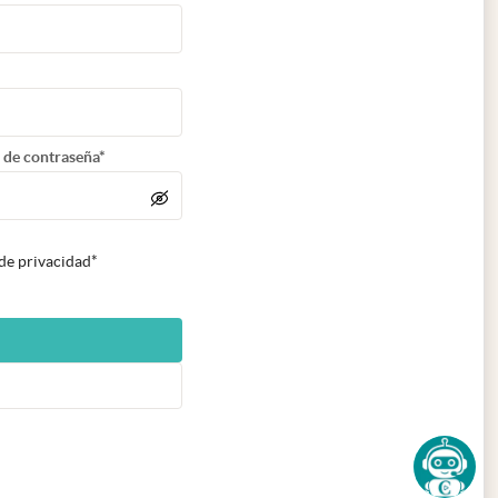
 de contraseña*
 de privacidad*
n nueva pestaña