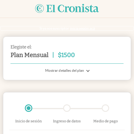
Si ya sos suscriptor
inicia sesión acá
Elegiste el:
Plan Mensual
|
$
1500
Mostrar detalles del plan
Inicio de sesión
Ingreso de datos
Medio de pago