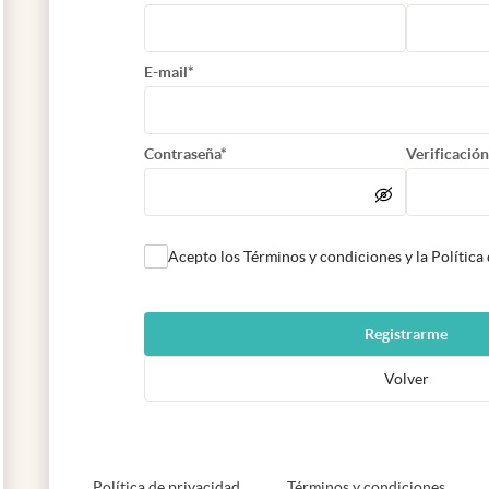
E-mail*
Contraseña*
Verificación
Acepto los Términos y condiciones y la Política
Registrarme
Volver
abre en nueva pestaña
abre e
Política de privacidad
Términos y condiciones