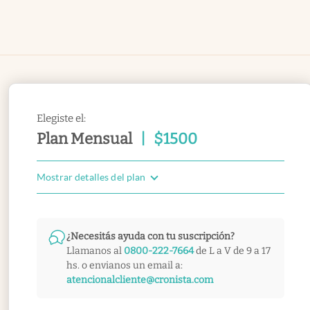
Elegiste el:
Plan Mensual
|
$
1500
Mostrar detalles del plan
¿Necesitás ayuda con tu suscripción?
Llamanos al
0800-222-7664
de L a V de 9 a 17
hs. o envianos un email a:
atencionalcliente@cronista.com