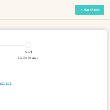
Iniciar sesión
Paso 3
Medio de pago
ión acá