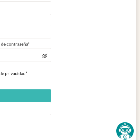
 de contraseña*
 de privacidad*
n nueva pestaña