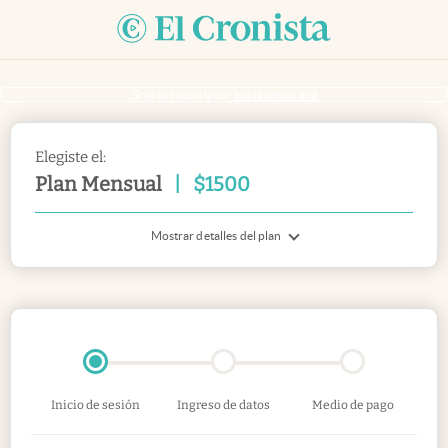
Si ya sos suscriptor
inicia sesión acá
Elegiste el:
Plan Mensual
|
$
1500
Mostrar detalles del plan
Inicio de sesión
Ingreso de datos
Medio de pago