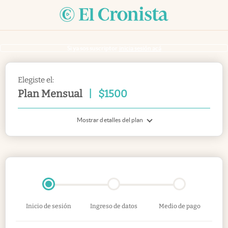
Si ya sos suscriptor
inicia sesión acá
Elegiste el:
Plan Mensual
|
$
1500
Mostrar detalles del plan
Inicio de sesión
Ingreso de datos
Medio de pago