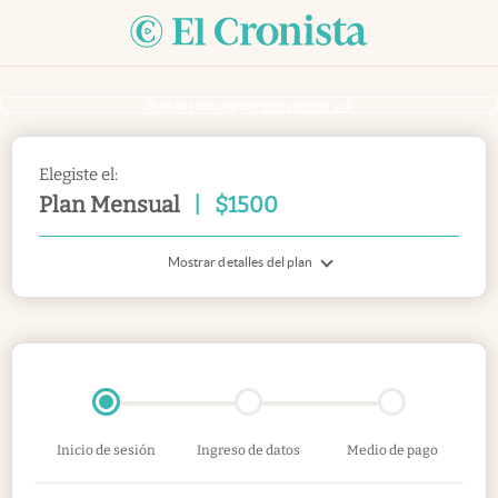
Si ya sos suscriptor
inicia sesión acá
Elegiste el:
Plan Mensual
|
$
1500
Mostrar detalles del plan
Inicio de sesión
Ingreso de datos
Medio de pago