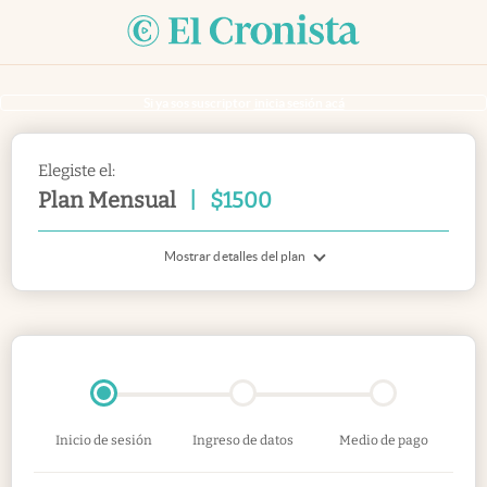
Si ya sos suscriptor
inicia sesión acá
Elegiste el:
Plan Mensual
|
$
1500
Mostrar detalles del plan
Inicio de sesión
Ingreso de datos
Medio de pago