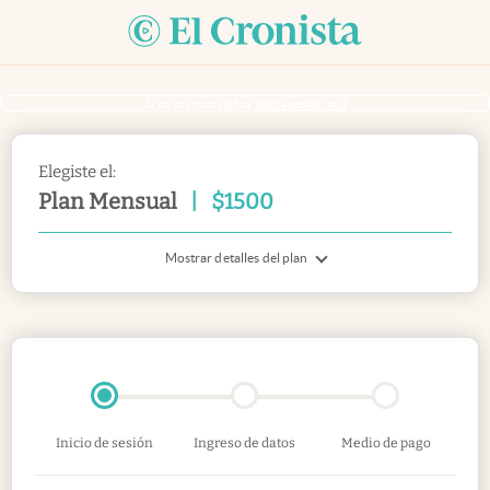
Si ya sos suscriptor
inicia sesión acá
Elegiste el:
Plan Mensual
|
$
1500
Mostrar detalles del plan
Inicio de sesión
Ingreso de datos
Medio de pago