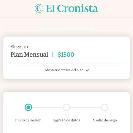
Si ya sos suscriptor
inicia sesión acá
Elegiste el:
Plan Mensual
|
$
1500
Mostrar detalles del plan
Inicio de sesión
Ingreso de datos
Medio de pago