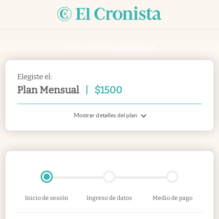
Si ya sos suscriptor
inicia sesión acá
Elegiste el:
Plan Mensual
|
$
1500
Mostrar detalles del plan
Inicio de sesión
Ingreso de datos
Medio de pago