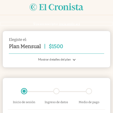
Si ya sos suscriptor
inicia sesión acá
Elegiste el:
Plan Mensual
|
$
1500
Mostrar detalles del plan
Inicio de sesión
Ingreso de datos
Medio de pago