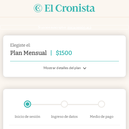
Si ya sos suscriptor
inicia sesión acá
Elegiste el:
Plan Mensual
|
$
1500
Mostrar detalles del plan
Inicio de sesión
Ingreso de datos
Medio de pago