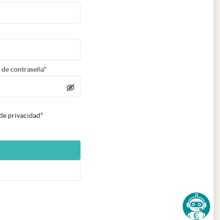
 de contraseña*
 de privacidad*
n nueva pestaña