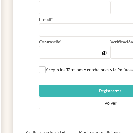
E-mail*
Contraseña*
Verificación
Acepto los Términos y condiciones y la Política
Registrarme
Volver
abre en nueva pestaña
abre e
Política de privacidad
Términos y condiciones