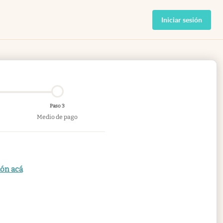
Iniciar sesión
Paso 3
Medio de pago
ión acá