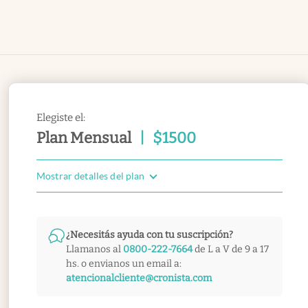
Elegiste el:
Plan Mensual
|
$
1500
Mostrar detalles del plan
¿Necesitás ayuda con tu suscripción?
Llamanos al
0800-222-7664
de L a V de 9 a 17
hs. o envianos un email a:
atencionalcliente@cronista.com