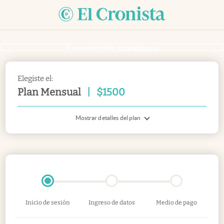
Si ya sos suscriptor
inicia sesión acá
Elegiste el:
Plan Mensual
|
$
1500
Mostrar detalles del plan
Inicio de sesión
Ingreso de datos
Medio de pago