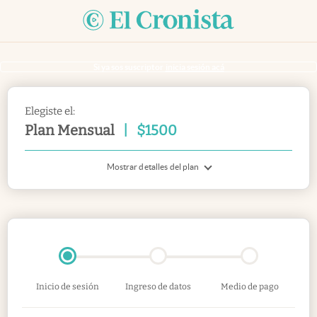
Si ya sos suscriptor
inicia sesión acá
Elegiste el:
Plan Mensual
|
$
1500
Mostrar detalles del plan
Inicio de sesión
Ingreso de datos
Medio de pago