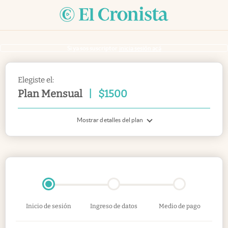
Si ya sos suscriptor
inicia sesión acá
Elegiste el:
Plan Mensual
|
$
1500
Mostrar detalles del plan
Inicio de sesión
Ingreso de datos
Medio de pago