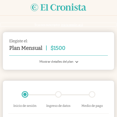
Si ya sos suscriptor
inicia sesión acá
Elegiste el:
Plan Mensual
|
$
1500
Mostrar detalles del plan
Inicio de sesión
Ingreso de datos
Medio de pago