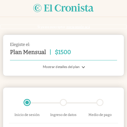
Si ya sos suscriptor
inicia sesión acá
Elegiste el:
Plan Mensual
|
$
1500
Mostrar detalles del plan
Inicio de sesión
Ingreso de datos
Medio de pago