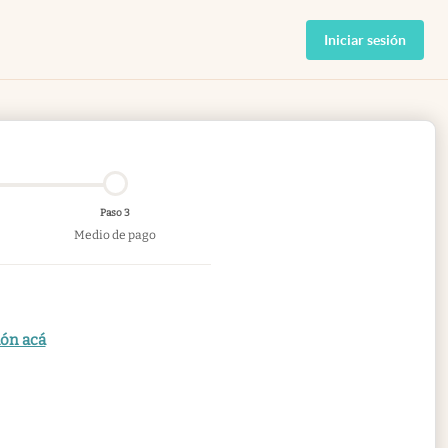
Iniciar sesión
Paso 3
Medio de pago
ión acá