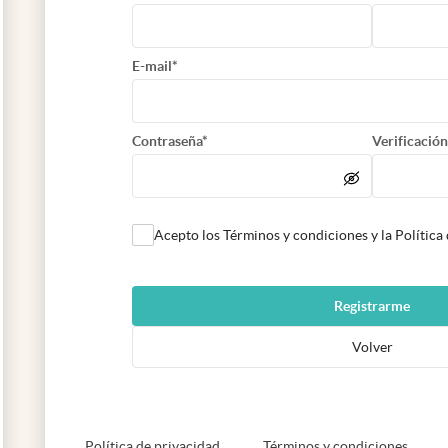
E-mail*
Contraseña*
Verificación
Acepto los Términos y condiciones y la Política
Registrarme
Volver
abre en nueva pestaña
abre e
Política de privacidad
Términos y condiciones