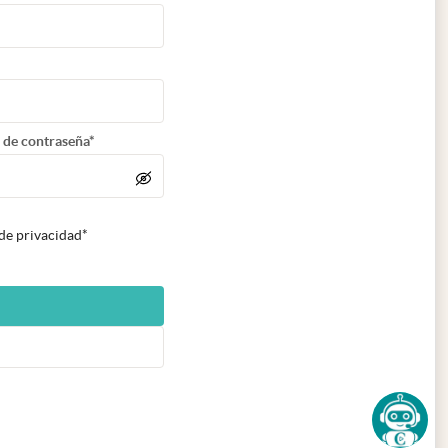
 de contraseña*
 de privacidad*
n nueva pestaña