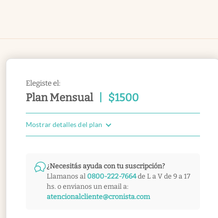
Elegiste el:
Plan Mensual
|
$
1500
Mostrar detalles del plan
¿Necesitás ayuda con tu suscripción?
Llamanos al
0800-222-7664
de L a V de 9 a 17
hs. o envianos un email a:
atencionalcliente@cronista.com