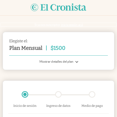
Si ya sos suscriptor
inicia sesión acá
Elegiste el:
Plan Mensual
|
$
1500
Mostrar detalles del plan
Inicio de sesión
Ingreso de datos
Medio de pago