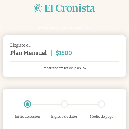
Si ya sos suscriptor
inicia sesión acá
Elegiste el:
Plan Mensual
|
$
1500
Mostrar detalles del plan
Inicio de sesión
Ingreso de datos
Medio de pago