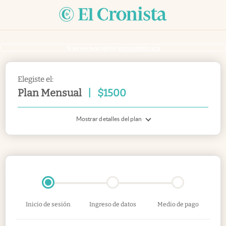
Si ya sos suscriptor
inicia sesión acá
Elegiste el:
Plan Mensual
|
$
1500
Mostrar detalles del plan
Inicio de sesión
Ingreso de datos
Medio de pago