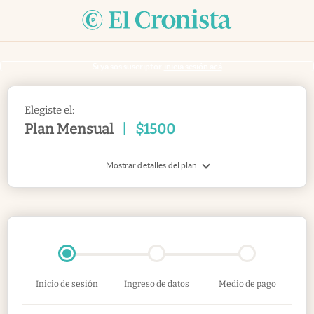
Si ya sos suscriptor
inicia sesión acá
Elegiste el:
Plan Mensual
|
$
1500
Mostrar detalles del plan
Inicio de sesión
Ingreso de datos
Medio de pago