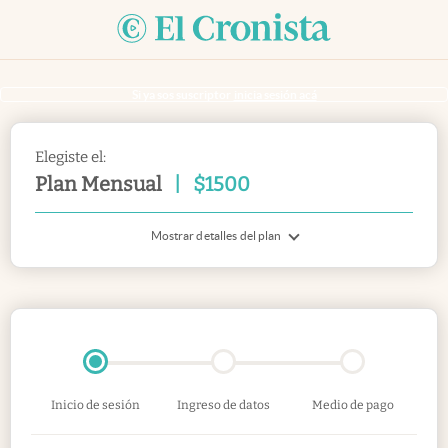
Si ya sos suscriptor
inicia sesión acá
Elegiste el:
Plan Mensual
|
$
1500
Mostrar detalles del plan
Inicio de sesión
Ingreso de datos
Medio de pago