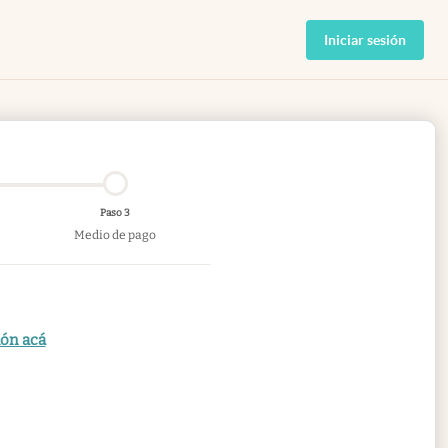
Iniciar sesión
Paso 3
Medio de pago
ión acá