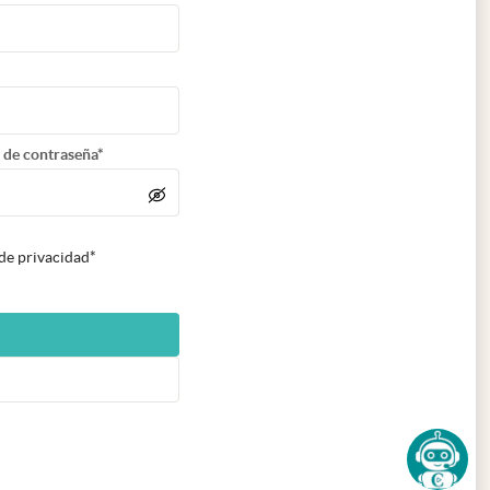
 de contraseña*
 de privacidad*
n nueva pestaña