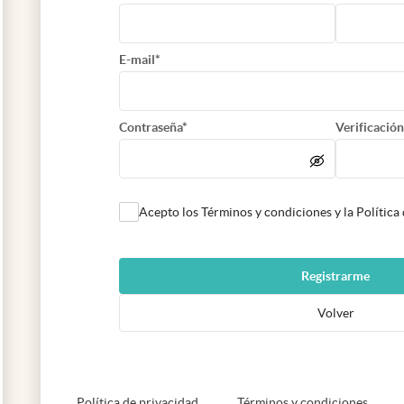
E-mail*
Contraseña*
Verificación
Acepto los Términos y condiciones y la Política
Registrarme
Volver
abre en nueva pestaña
abre e
Política de privacidad
Términos y condiciones