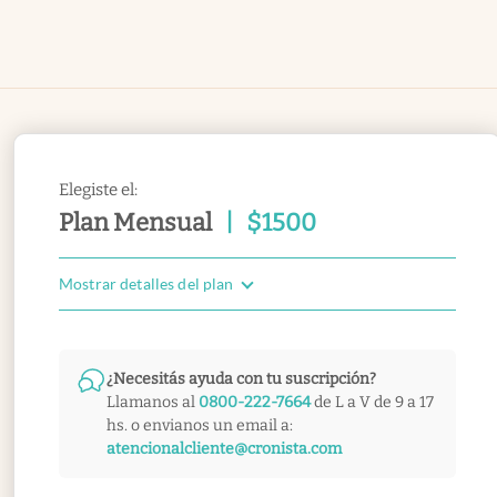
Elegiste el:
Plan Mensual
|
$
1500
Mostrar detalles del plan
¿Necesitás ayuda con tu suscripción?
Llamanos al
0800-222-7664
de L a V de 9 a 17
hs. o envianos un email a:
atencionalcliente@cronista.com