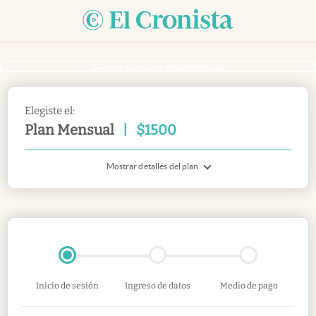
Si ya sos suscriptor
inicia sesión acá
Elegiste el:
Plan Mensual
|
$
1500
Mostrar detalles del plan
Inicio de sesión
Ingreso de datos
Medio de pago