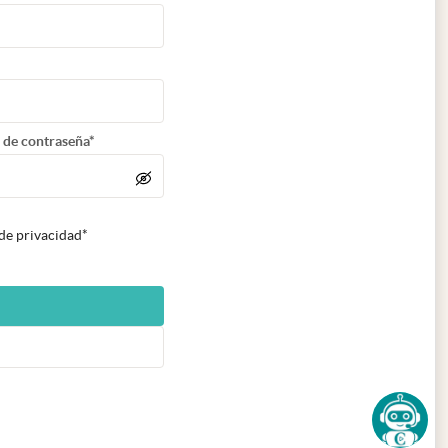
 de contraseña*
 de privacidad*
n nueva pestaña