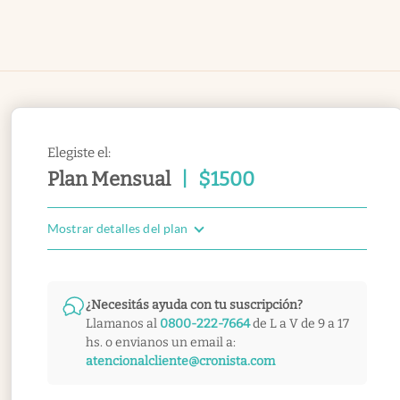
Elegiste el:
Plan Mensual
|
$
1500
Mostrar detalles del plan
¿Necesitás ayuda con tu suscripción?
Llamanos al
0800-222-7664
de L a V de 9 a 17
hs. o envianos un email a:
atencionalcliente@cronista.com