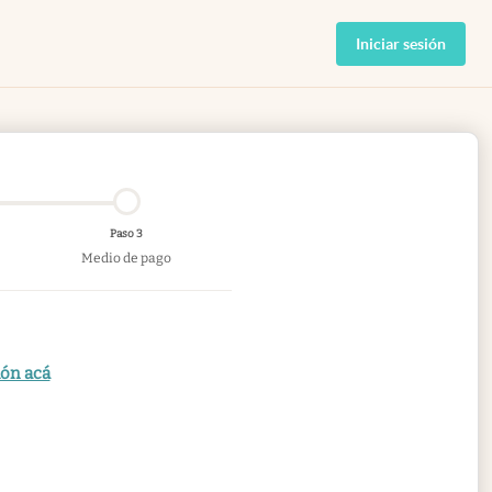
Iniciar sesión
Paso 3
Medio de pago
ión acá