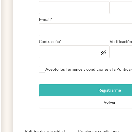
E-mail*
Contraseña*
Verificación
Acepto los Términos y condiciones y la Política
Registrarme
Volver
abre en nueva pestaña
abre e
Política de privacidad
Términos y condiciones